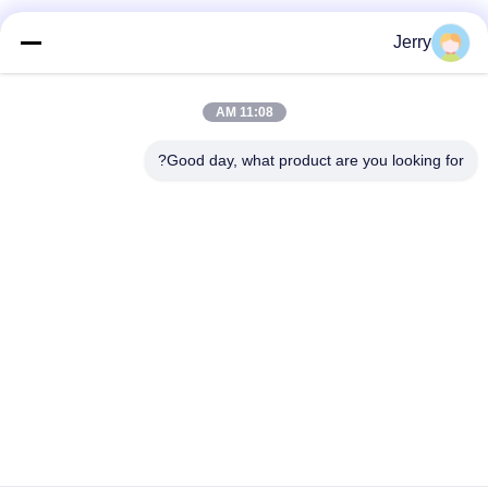
وسائل التواصل الاجتماعي
Jerry
11:08 AM
الاتصال السريع
Good day, what product are you looking for?
هاتف
86-28-8883- 2969
بريد إلكتروني
jerry@goleadmedical.com
عنوان
03/03/01 ، رقم 366 ، طريق شمال هوبان ، منطقة تيانفو الجديدة
، منطقة التجارة الحرة الصينية (سيتشوان) ، تشنغدو ، الصين.
سياسة الخصوصية
|
خريطة الموقع
الصين نوعية جيدة الماسح الضوئي المحمول بالموجات فوق الصوتية