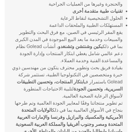
والحنجرة وغيرها من العمليات الجراحية
تقنيات طبية متقدمة أخرى
الحلول التشخيصية لنقاط الرعاية
المستهلكات الطبية والملحقات الداعمة
يقع المقر الرئيسي في الصين، مع فرق البحث والتطوير
والمبيعات وخدمة ما بعد البيع الموجودة في المدن الكبرى
بما في ذلك
بكين وشنتشن وتشنغدو
، أنشأت Golead نظام
دعم عالمي شامل يغطي ابتكار المنتجات وإدارة الجودة
والمساعدة الفنية وخدمة العملاء.
بقيادة فريق بحث وتطوير محترف يتكون من مهندسين ذوي
خبرة ومتخصصين في التكنولوجيا الطبية، تستثمر شركة
Golead باستمرار في
ابتكار المنتجات، وتحسين التطبيقات
السريرية، وتحسين الجودة
لتلبية الاحتياجات المتطورة
لأسواق الرعاية الصحية العالمية.
تم تطوير منتجاتنا وفقًا لمعايير الجودة العالمية وتم طرحها
بنجاح في الأسواق العالمية بما في ذلك
الولايات المتحدة
الأمريكية والمكسيك والبرازيل وفرنسا والإمارات العربية
المتحدة ومصر وجنوب أفريقيا والمملكة العربية السعودية
وإسبانيا وإيطاليا والعديد من البلدان والمناطق الأخرى
.