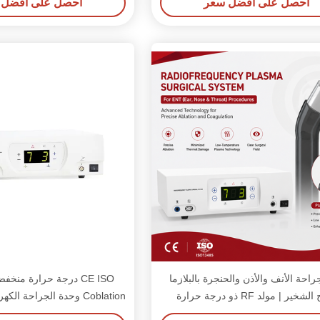
احصل على افضل سعر
احصل على افضل 
راحة الأنف والأذن والحنجرة بالبلازما
لعلاج الشخير | مولد RF ذو درجة حرارة
Coblation وحدة الجراحة الك
ة مع عصا بلازما يمكن التخلص منها
الأنف والأذن والحنجرة العمود