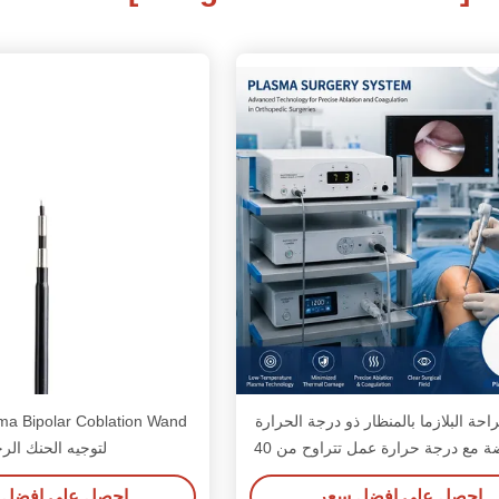
احة البلازما بالمنظار ذو درجة الحرارة
a Bipolar Coblation Wand
المنخفضة مع درجة حرارة عمل تتراوح من 40
لتوجيه الحنك الر
إلى 70 درجة مئوية للقطب الجراحي لبلازما
احصل على افضل سعر
احصل على افضل 