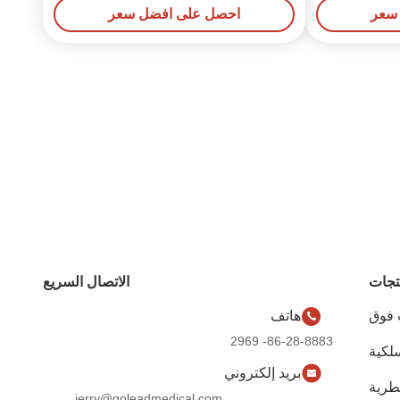
سعر
احصل على افضل سعر
تجات
الاتصال السريع
 فوق
هاتف
صوتية
86-28-8883- 2969
لكية
بريد إلكتروني
يطرية
jerry@goleadmedical.com