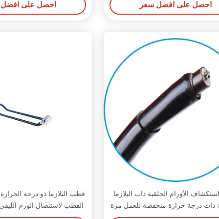
احصل على افضل سعر
احصل على افضل 
المسالك البولية أمراض
ستكشاف الأورام الحلقية ذات البلازما
قطب البلازما ذو درجة الحرارة 
ية ذات درجة حرارة منخفضة للعمل مرة
القطب لاستئصال الورم الليفي
واحدة لعلاج ورم الحنجرة
بمنظار الرحم