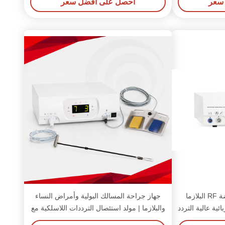
سعر
احصل على افضل سعر
CE ISO درجة حرارة منخفضة RF البلازما
جهاز جراحة المسالك البولية وأمراض النساء
هربائية عالية التردد
والبلازما | مولد استئصال الترددات اللاسلكية مع
 الفقري أمراض
أقطاب البلازما القابل للتصرف