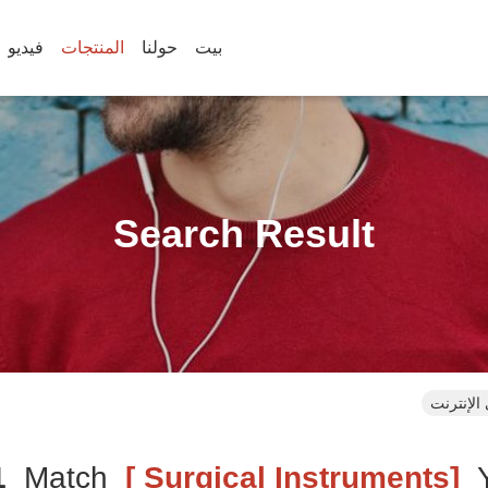
بيت
حولنا
المنتجات
فيديو
Search Result
1
Match
[surgical Instruments ]