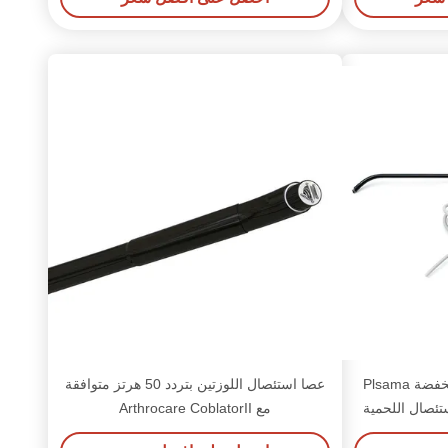
ضياء 4.6 ملم درجة حرارة منخفضة Plsama
عصا استئصال اللوزتين بتردد 50 هرتز متوافقة
مع Arthrocare CoblatorII