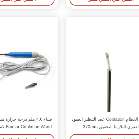
الترددات اللاسلكية
جراحة العظام Coblation عصا التنظير العمود
لفقري البلازما التحقيق 370mm
Bipolar Coblation Wand لاستئصال اللحمية