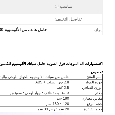
مناسب ل:
تفاصيل التغليف:
إبراز:
حامل هاتف من الألومنيوم 180 سم
اكسسوارات آلة الموجات فوق الصوتية حامل سبائك الألومنيوم للكمبيوتر
تخصيص
اسم المنتج
حامل من سبائك الألومنيوم للجهاز اللوحي والها
جودة المواد
الكربون الصلب + ABS
الوزن الصافي
2.5 كجم
ملائم
4-13 بوصة هاتف / جهاز لوحي / سويتش
مقاس معياري
180 سم
حجم الرفع
120 ~ 180 سم
حجم القاعدة
20 سم عرض 33 سم