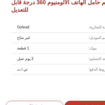
180 سم حامل الهاتف الألومنيوم 360 درجة قابل
للتعديل
 التجارية:
Golead
 الموديل:
غير متاح
موك:
1 قطعة
 التسليم:
2 يوم عمل
ط الدفع:
تي / ت