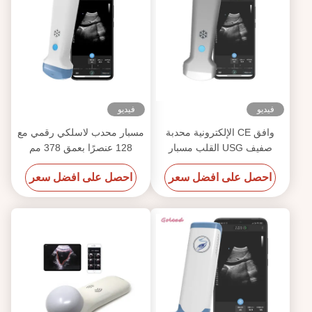
فيديو
فيديو
وافق CE الإلكترونية محدبة
مسبار محدب لاسلكي رقمي مع
صفيف USG القلب مسبار
128 عنصرًا بعمق 378 مم
الموجات فوق الصوتية لالروبوت
احصل على افضل سعر
احصل على افضل سعر