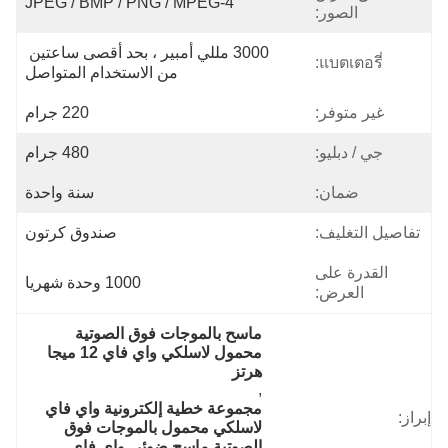
JPEG / BMP / PNG / MPEG-4
الصور:
3000 مللي أمبير ، بحد أقصى ساعتين 
แบตเตอรี่:
من الاستخدام المتواصل
غير متوفر:
220 جرام
جي / دبليو:
480 جرام
ضمان:
سنة واحدة
تفاصيل التغليف:
صندوق كرتون
القدرة على
1000 وحدة شهريا
العرض:
ماسح بالموجات فوق الصوتية 
محمول لاسلكي واي فاي 12 ميجا 
هرتز
, 
مجموعة خطية إلكترونية واي فاي 
إبراز:
لاسلكي محمول بالموجات فوق 
الصوتية ماسح ضوئي واي فاي 