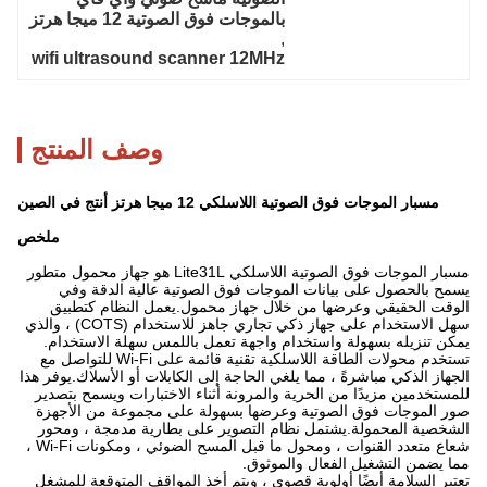
بالموجات فوق الصوتية 12 ميجا هرتز
, 
wifi ultrasound scanner 12MHz
وصف المنتج
مسبار الموجات فوق الصوتية اللاسلكي 12 ميجا هرتز أنتج في الصين
ملخص
مسبار الموجات فوق الصوتية اللاسلكي Lite31L هو جهاز محمول متطور
يسمح بالحصول على بيانات الموجات فوق الصوتية عالية الدقة وفي
الوقت الحقيقي وعرضها من خلال جهاز محمول.يعمل النظام كتطبيق
سهل الاستخدام على جهاز ذكي تجاري جاهز للاستخدام (COTS) ، والذي
يمكن تنزيله بسهولة واستخدام واجهة تعمل باللمس سهلة الاستخدام.
تستخدم محولات الطاقة اللاسلكية تقنية قائمة على Wi-Fi للتواصل مع
الجهاز الذكي مباشرةً ، مما يلغي الحاجة إلى الكابلات أو الأسلاك.يوفر هذا
للمستخدمين مزيدًا من الحرية والمرونة أثناء الاختبارات ويسمح بتصدير
صور الموجات فوق الصوتية وعرضها بسهولة على مجموعة من الأجهزة
الشخصية المحمولة.يشتمل نظام التصوير على بطارية مدمجة ، ومحور
شعاع متعدد القنوات ، ومحول ما قبل المسح الضوئي ، ومكونات Wi-Fi ،
مما يضمن التشغيل الفعال والموثوق.
تعتبر السلامة أيضًا أولوية قصوى ، ويتم أخذ المواقف المتوقعة للمشغل