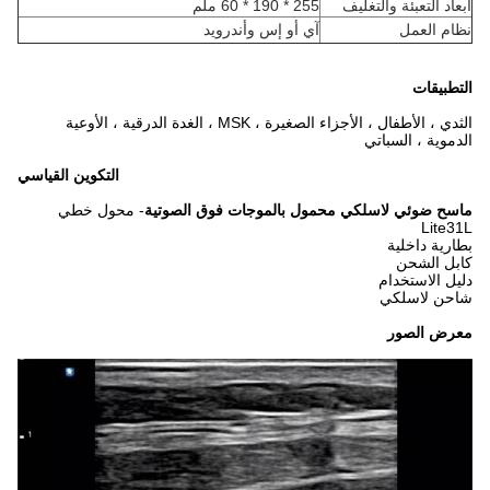
أبعاد التعبئة والتغليف
255 * 190 * 60 ملم
نظام العمل
آي أو إس وأندرويد
التطبيقات
الثدي ، الأطفال ، الأجزاء الصغيرة ، MSK ، الغدة الدرقية ، الأوعية
الدموية ، السباتي
التكوين القياسي
ماسح ضوئي لاسلكي محمول بالموجات فوق الصوتية
- محول خطي
Lite31L
بطارية داخلية
كابل الشحن
دليل الاستخدام
شاحن لاسلكي
معرض الصور