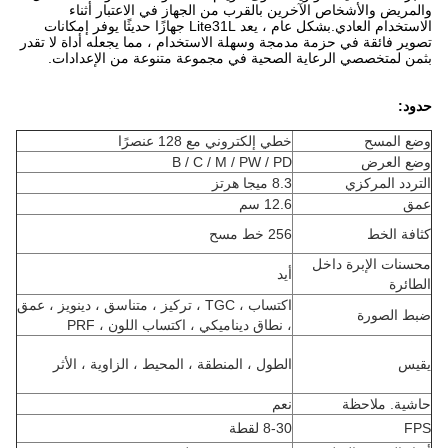
والمريض والأشخاص الآخرين بالقرب من الجهاز في الاعتبار أثناء
الاستخدام العادي.بشكل عام ، يعد Lite31L جهازًا حديثًا يوفر إمكانات
تصوير فائقة في حزمة مدمجة وسهلة الاستخدام ، مما يجعله أداة لا تقدر
بثمن لمتخصصي الرعاية الصحية في مجموعة متنوعة من الإعدادات.
حدود:
وضع المسح
خطي إلكتروني مع 128 عنصرًا
وضع العرض
B / C / M / PW / PD
التردد المركزي
8.3 ميجا هرتز
عمق
12.6 سم
كثافة الخط
256 خط مسح
محسنات الإبرة داخل
أيد
الطائرة
اكتساب ، TGC ، تركيز ، متناسق ، دينويز ، عمق
ضبط الصورة
، نطاق ديناميكي ، اكتساب اللون ، PRF
يقيس
الطول ، المنطقة ، المحيط ، الزاوية ، الأثر
حاشية. ملاحظة
نعم
FPS
8-30 لقطة