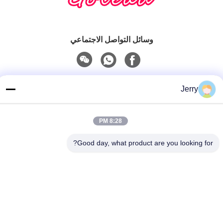
وسائل التواصل الاجتماعي
الاتصال السريع
Jerry
هاتف
86-28-8883- 2969
8:28 PM
بريد إلكتروني
Good day, what product are you looking for?
jerry@goleadmedical.com
عنوان
03/03/01 ، رقم 366 ، طريق شمال هوبان ، منطقة تيانفو الجديدة
، منطقة التجارة الحرة الصينية (سيتشوان) ، تشنغدو ، الصين.