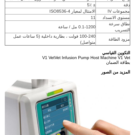
دقة
± 5٪
مجموعات IV
الامتثال لمعيار ISO8536-4
مستوى الانسداد
11
نطاق سرعة
0.1-1200 مل / ساعة
التسريب
100-240 فولت ، بطارية داخلية (5 ساعات عمل
مزود الطاقة
متواصل)
التكوين القياسي
V1 VetVet Infusion Pump Host Machine V1 Vet
بطاقة الضمان
المزيد من الصور