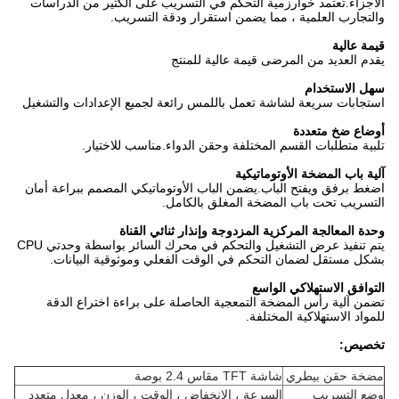
الأجزاء.تعتمد خوارزمية التحكم في التسريب على الكثير من الدراسات
والتجارب العلمية ، مما يضمن استقرار ودقة التسريب.
قيمة عالية
يقدم العديد من المرضى قيمة عالية للمنتج
سهل الاستخدام
استجابات سريعة لشاشة تعمل باللمس رائعة لجميع الإعدادات والتشغيل
أوضاع ضخ متعددة
تلبية متطلبات القسم المختلفة وحقن الدواء.مناسب للاختيار.
آلية باب المضخة الأوتوماتيكية
اضغط برفق ويفتح الباب.يضمن الباب الأوتوماتيكي المصمم ببراعة أمان
التسريب تحت باب المضخة المغلق بالكامل.
وحدة المعالجة المركزية المزدوجة وإنذار ثنائي القناة
يتم تنفيذ عرض التشغيل والتحكم في محرك السائر بواسطة وحدتي CPU
بشكل مستقل لضمان التحكم في الوقت الفعلي وموثوقية البيانات.
التوافق الاستهلاكي الواسع
تضمن آلية رأس المضخة التمعجية الحاصلة على براءة اختراع الدقة
للمواد الاستهلاكية المختلفة.
تخصيص:
مضخة حقن بيطري
شاشة TFT مقاس 2.4 بوصة
وضع التسريب
السرعة ، الانخفاض ، الوقت ، الوزن ، معدل متعدد