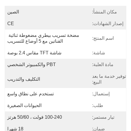
مكان المنشأ:
الصين
إصدار الشهادات:
CE
مضخة تسريب بيطري مضغوطة ثنائية 
اسم المنتج:
القناتين مع 5 أوضاع للتسريب
شاشة:
شاشة TFT مقاس 2.4 بوصة
مادة العلبة:
PBT والكمبيوتر الشخصي
توفير خدمة ما بعد
التكليف والتدريب
البيع:
إستعمال:
تستخدم على نطاق واسع
طلب:
الحيوانات الصغيرة
تيار مستمر:
100-240 فولت ، 50/60 هرتز
ضمان:
18 شهرا