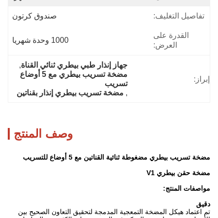
تفاصيل التغليف:
صندوق كرتون
القدرة على
1000 وحدة شهريا
العرض:
جهاز إنذار طبي بيطري ثنائي القناة
, 
مضخة تسريب بيطري مع 5 أوضاع 
إبراز:
تسريب
, 
مضخة تسريب بيطري إنذار بقناتين
وصف المنتج
مضخة تسريب بيطري مضغوطة ثنائية القناتين مع 5 أوضاع للتسريب
مضخة حقن بيطري V1
مواصفات المنتج:
دقيق
تم اعتماد هيكل المضخة التمعجية المدمجة لتحقيق التعاون الصحيح بين