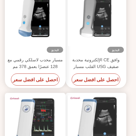
فيديو
فيديو
وافق CE الإلكترونية محدبة
مسبار محدب لاسلكي رقمي مع
صفيف USG القلب مسبار
128 عنصرًا بعمق 378 مم
الموجات فوق الصوتية لالروبوت
احصل على افضل سعر
احصل على افضل سعر