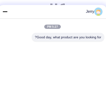
الاتصال السريع
Jerry
هاتف
86-28-8883- 2969
5:27 PM
بريد إلكتروني
Good day, what product are you looking for?
jerry@goleadmedical.com
عنوان
03/03/01 ، رقم 366 ، طريق شمال هوبان ، منطقة تيانفو الجديدة
، منطقة التجارة الحرة الصينية (سيتشوان) ، تشنغدو ، الصين.
سياسة الخصوصية
|
خريطة الموقع
الصين نوعية جيدة الماسح الضوئي المحمول بالموجات فوق الصوتية
المورد. حقوق النشر © 2023-2026 Golead Medical Group Co.,Ltd .
كل الحقوق محفوظة.