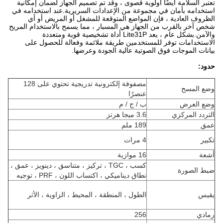
تعتبر السلامة أيضًا أولوية قصوى ، وقد تم تصميم الجهاز لضمان إمكانية
استخدامه بأمان في مجموعة من الإعدادات السريرية.عند استخدامه في
الظروف العادية ، فإن المواضع المتوقعة للمشغل أو المريض أو أي
شخص آخر بالقرب من الجهاز هي المسبار ، مما يسمح بالاستخدام المريح
والآمن.بشكل عام ، يعد Lite31P أداة تشخيصية قوية ومتعددة
الاستخدامات توفر للمستخدمين طريقة ملائمة وفعالة للحصول على
بيانات الموجات فوق الصوتية عالية الجودة وعرضها.
حدود:
مصفوفة إلكترونية تدريجية تحتوي على 128
وضع المسح
عنصرًا
وضع العرض
ب / ج / م
التردد المركزي
3.6 ميجا هرتز
عمق
189 ملم
تكبير
4 مرات
أشعة
16 موازية
كسب ، TGC ، تركيز ، متناسق ، دينويز ، عمق ،
ضبط الصورة
نطاق ديناميكي ، اكتساب اللون ، PRF ، توجيه
يقيس
الطول ، المنطقة ، المحيط ، الزاوية ، الأثر
رمادي
256