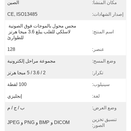
مكان المنشأ:
الصين
إصدار الشهادات:
CE, ISO13485
مجس محول بالموجات فوق الصوتية 
اسم المنتج:
لاسلكي للقلب يبلغ 3.6 ميجا هرتز 
للطوارئ
عنصر:
128
وضع المسح:
مجموعة مراحل إلكترونية
تكرار:
2 / 3.6 / 5 ميجا هرتز
سينيلوب:
100 لقطة
لغة:
إنجليزي
وضع العرض:
ب / ج / م
تنسيق تخزين
DICOM و BMP و PNG و JPEG
الصور: