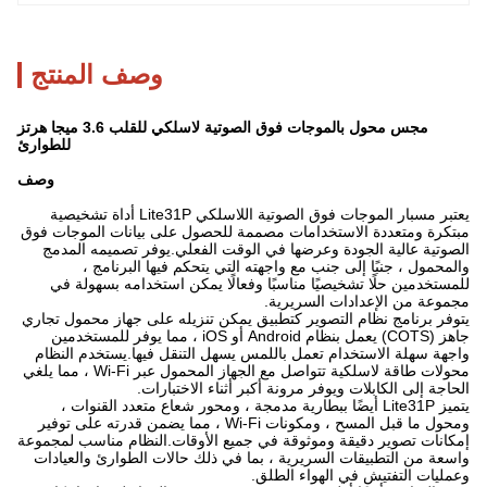
وصف المنتج
مجس محول بالموجات فوق الصوتية لاسلكي للقلب 3.6 ميجا هرتز
للطوارئ
وصف
يعتبر مسبار الموجات فوق الصوتية اللاسلكي Lite31P أداة تشخيصية
مبتكرة ومتعددة الاستخدامات مصممة للحصول على بيانات الموجات فوق
الصوتية عالية الجودة وعرضها في الوقت الفعلي.يوفر تصميمه المدمج
والمحمول ، جنبًا إلى جنب مع واجهته التي يتحكم فيها البرنامج ،
للمستخدمين حلًا تشخيصيًا مناسبًا وفعالًا يمكن استخدامه بسهولة في
مجموعة من الإعدادات السريرية.
يتوفر برنامج نظام التصوير كتطبيق يمكن تنزيله على جهاز محمول تجاري
جاهز (COTS) يعمل بنظام Android أو iOS ، مما يوفر للمستخدمين
واجهة سهلة الاستخدام تعمل باللمس يسهل التنقل فيها.يستخدم النظام
محولات طاقة لاسلكية تتواصل مع الجهاز المحمول عبر Wi-Fi ، مما يلغي
الحاجة إلى الكابلات ويوفر مرونة أكبر أثناء الاختبارات.
يتميز Lite31P أيضًا ببطارية مدمجة ، ومحور شعاع متعدد القنوات ،
ومحول ما قبل المسح ، ومكونات Wi-Fi ، مما يضمن قدرته على توفير
إمكانات تصوير دقيقة وموثوقة في جميع الأوقات.النظام مناسب لمجموعة
واسعة من التطبيقات السريرية ، بما في ذلك حالات الطوارئ والعيادات
وعمليات التفتيش في الهواء الطلق.