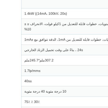
1.4kW ((14mA، 100kV، 20s)
50كيلو فولت 125كيلو فولت، تعديل حسب المستويات، خطوات قابلة للتعديل من 1كيلو فولت، الانحراف ≤ ±
10%
24s ، بناءً على وقت تحميل الزناد الخارجي
307.2ملم*245.7ملم
≥1.7lp/mm
≤40s
10 درجة مئوية 40 درجة مئوية
30٪ ٪ 75٪