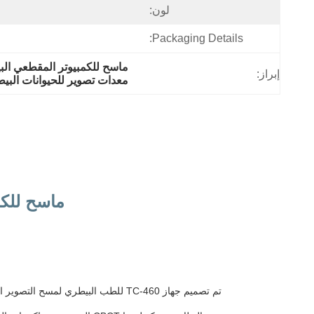
لون:
Packaging Details:
ماسح للكمبيوتر المقطعي الب
إبراز:
معدات تصوير للحيوانات البيط
ماسح للكم
تم تصميم جهاز TC-460 للطب البيطري لمسح التصوير المقطعي بالشعاع المخروط لتوفير صور تشخيصية ثلاثية الأبعاد عالية الجودة للحيوانات المرافقة في المستشفيات البيطرية والعيادات المتخصصة.