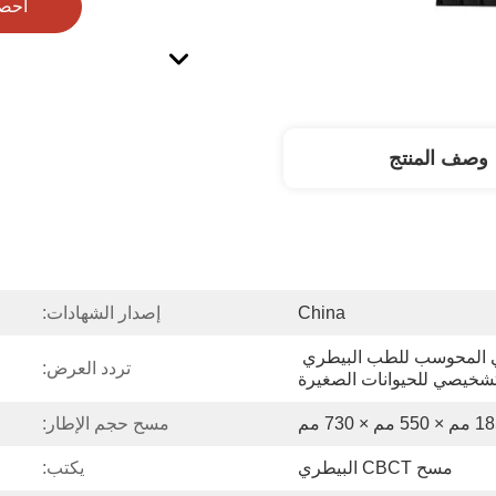
احص
وصف المنتج
China
إصدار الشهادات:
الماسح الضوئي المقطعي المحوسب للطب البيطري 
تردد العرض:
تشخيصي للحيوانات الصغيرة
5 مم × 730 مم
مسح حجم الإطار:
مسح CBCT البيطري
يكتب: