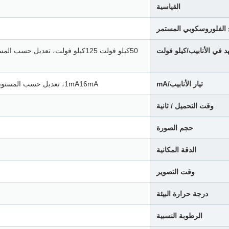
القياسية
ج الفلوروسكوبي المستمر
د في الأنابيب/كيلو فولت
تيار الأنابيب/mA
1mA16mA، تعديل حسب المستويات، خطوات قابلة للتعديل من 1mA، الدقة تتوافق مع ±1mA
وقت التحميل / ثانية
حجم الصورة
الدقة المكانية
وقت التصوير
درجة حرارة البيئة
الرطوبة النسبية