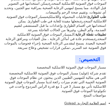
الموجات فوق الصوتية اللاسلكية المنحدرة
يمكن استخدامها في التصوير
قبل الولادة، مما يسمح لمهنيي الرعاية الصحية بمراقبة نمو الجنين، وتحديد
أي تشوهات، وتقييم صحة الرحم والمبيضات.
طب الطوارئ:
قابليات المحمولة واللاسلكية
مسبار الموجات فوق الصوتية
اللاسلكية المنحدرة
يجعلها مفيدة للغاية في طب الطوارئ. يمكن
استخدامها في أقسام الطوارئ وإعدادات ما قبل المستشفى لتقييم
الصدمة، وألم البطن، وغيرها من الحالات العاجلة بسرعة.
تطبيقات نقطة الرعاية:
الـ
مسبار الموجات فوق الصوتية اللاسلكية
المنحدرة
يستخدم عادة في أماكن الرعاية ، مثل العيادات ومرافق الرعاية
الصحية البعيدة. يسمح لمقدمي الرعاية الصحية بإجراء فحوصات بالموجات
فوق الصوتية عند السرير ،تمكين قرارات تشخيص وعلاج سريعة.
التخصيص:
مسبار الموجات فوق الصوتية اللاسلكية المخصصة
تقدم شركة (غوليد) مسبار الموجات فوق الصوتية اللاسلكية المخصصة
التي هي مثالية للمهنيين الطبيين الذين يبحثون عن نظام الموجات فوق
الصوتية الجيبية التي تقدم ميزات رائعة.لدينا مسبار الموجات فوق الصوتية
اللاسلكية تأتي مع مسبار 3 في 1 مع قدرة الرأس المزدوج وأحدث في
تكنولوجيا الموجات فوق الصوتية.
مواصفات المنتج
اسم العلامة التجارية: Golead