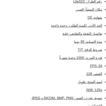
رقم الطراز: Lite31C
مكان المنشأ: الصين
شهادة: CE
الحد الأدنى لكمية الطلب: وحدة واحدة
تفاصيل التعبئة والتغليف: علبة
مدة التسليم: 30 يوما
شروط الدفع: T/T
قدرة التوريد: 1000 وحدة شهرياً
FPS: 24
العنصر 128
اسم المنتج: طويل
N/W: 125g
تنسيق تخزين الصور: DICOM، BMP، PNG و JPEG
الخصائص: