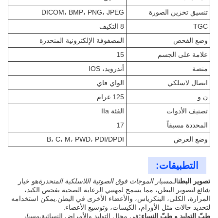
تنسيق تخزين الصورة
DICOM، BMP، PNG، JPEG
TGC
8 التكيف
وضع الفحص
المصفوفة الإلكترونية المنحدرة
علامة على الجسم
15
منصة
أندرويد، IOS
اتصال لاسلكي
الواي فاي
ن.و.
125 غرام
تصنيف الأدوات
الفئة IIa
المحددة مسبقاً
17
وضع العرض
B، C، M، PWD، PDI/DPDI
التطبيقات:
تصوير البطن
الـ
مسبار الموجات فوق الصوتية اللاسلكية المنحدرة
هو خيار
شائع لتصوير البطن، مما يسمح لمهنيي الرعاية الصحية بفحص الكبد،
المرارة، الكلى، البنكرياس، والأعضاء الأخرى في البطن.يمكن استخدامه
لتحديد حالات مثل الأورام، الكيسات، وتوسيع الأعضاء.
طبّ التوليد و طبّ النساء:
في مجال التوليد والأمراض النسائية،
مسبار