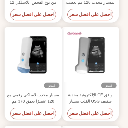
بمسبار محدب 126 مم لعصب
من نوع الفحص اللاسلكي 12
MSK الوعائي
ميجا هرتز 3000 مللي أمبير في
احصل على افضل سعر
احصل على افضل سعر
الساعة لهاتف Iphone
فيديو
فيديو
وافق CE الإلكترونية محدبة
مسبار محدب لاسلكي رقمي مع
صفيف USG القلب مسبار
128 عنصرًا بعمق 378 مم
الموجات فوق الصوتية لالروبوت
احصل على افضل سعر
احصل على افضل سعر