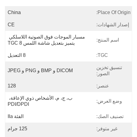
China
Place Of Origin:
إصدار الشهادات:
CE
مسبار الموجات فوق الصوتية اللاسلكي 
اسم المنتج:
يتميز بتعديل شاشة اللمس TGC 8
TGC:
8 التعديل
تنسيق تخزين
DICOM و BMP و PNG و JPEG
الصور:
عنصر:
128
ب، ج، م، الأشخاص ذوي الإعاقة، 
وضع العرض:
PDI/DPDI
تصنيف الصك:
الفئة IIa
غير متوفر:
125 جرام