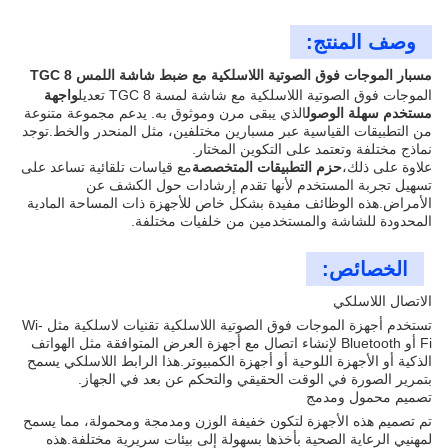
وصف المنتج:
مسبار الموجات فوق الصوتية اللاسلكية مع ضبط شاشة اللمس TGC 8
الموجات فوق الصوتية اللاسلكية مع شاشة لمسة TGC 8 تعديل
واجهة
مستخدم سهلة الوصول
الذي يبقى مرن وموثوق به. يدعم مجموعة متنوعة
من التطبيقات القياسية عبر مسبارين مختلفين، مثل المنحدر والخط.توجد
نماذج مختلفة وتعتمد على التكوين المختار.
علاوة على ذلك،
حزم التطبيقات المتخصصة
مع قياسات تلقائية تساعد على
تسهيل تجربة المستخدم لأنها تقدم إرشادات حول الكشف عن
الأمراض.هذه الوظائف مفيدة بشكل خاص للأجهزة ذات المساحة المادية
المحدودة للشاشة والمستخدمين من خلفيات مختلفة.
الخصائص:
الاتصال اللاسلكي
تستخدم أجهزة الموجات فوق الصوتية اللاسلكية تقنيات لاسلكية مثل Wi-
Fi أو Bluetooth لإنشاء اتصال مع أجهزة العرض المتوافقة مثل الهواتف
الذكية أو الأجهزة اللوحية أو أجهزة الكمبيوتر.هذا الرابط اللاسلكي يسمح
بتمرير الصورة في الوقت الحقيقي والتحكم عن بعد في الجهاز.
تصميم محمول ومدمج
تم تصميم هذه الأجهزة لتكون خفيفة الوزن ومدمجة ومحمولة، مما يسمح
لمهنيي الرعاية الصحية بأخذها بسهولة إلى بيئات سريرية مختلفة.هذه