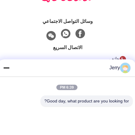
وسائل التواصل الاجتماعي
الاتصال السريع
هاتف
Jerry
86-28-8883- 2969
بريد إلكتروني
6:39 PM
jerry@goleadmedical.com
Good day, what product are you looking for?
عنوان
03/03/01 ، رقم 366 ، طريق شمال هوبان ، منطقة تيانفو الجديدة
، منطقة التجارة الحرة الصينية (سيتشوان) ، تشنغدو ، الصين.