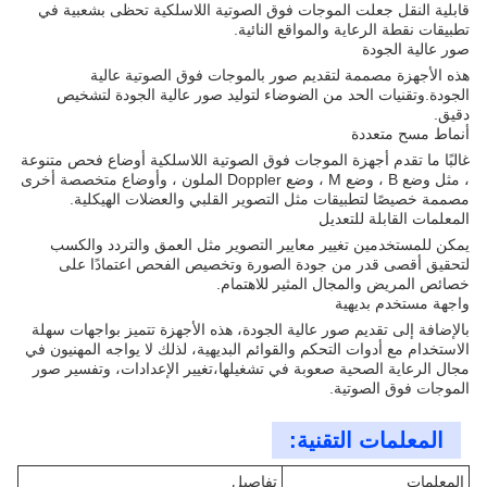
قابلية النقل جعلت الموجات فوق الصوتية اللاسلكية تحظى بشعبية في
تطبيقات نقطة الرعاية والمواقع النائية.
صور عالية الجودة
هذه الأجهزة مصممة لتقديم صور بالموجات فوق الصوتية عالية
الجودة.وتقنيات الحد من الضوضاء لتوليد صور عالية الجودة لتشخيص
دقيق.
أنماط مسح متعددة
غالبًا ما تقدم أجهزة الموجات فوق الصوتية اللاسلكية أوضاع فحص متنوعة
، مثل وضع B ، وضع M ، وضع Doppler الملون ، وأوضاع متخصصة أخرى
مصممة خصيصًا لتطبيقات مثل التصوير القلبي والعضلات الهيكلية.
المعلمات القابلة للتعديل
يمكن للمستخدمين تغيير معايير التصوير مثل العمق والتردد والكسب
لتحقيق أقصى قدر من جودة الصورة وتخصيص الفحص اعتمادًا على
خصائص المريض والمجال المثير للاهتمام.
واجهة مستخدم بديهية
بالإضافة إلى تقديم صور عالية الجودة، هذه الأجهزة تتميز بواجهات سهلة
الاستخدام مع أدوات التحكم والقوائم البديهية، لذلك لا يواجه المهنيون في
مجال الرعاية الصحية صعوبة في تشغيلها،تغيير الإعدادات، وتفسير صور
الموجات فوق الصوتية.
المعلمات التقنية:
المعلمات
تفاصيل