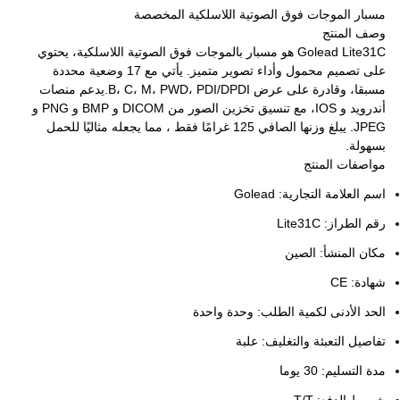
مسبار الموجات فوق الصوتية اللاسلكية المخصصة
وصف المنتج
Golead Lite31C هو مسبار بالموجات فوق الصوتية اللاسلكية، يحتوي
على تصميم محمول وأداء تصوير متميز. يأتي مع 17 وضعية محددة
مسبقا، وقادرة على عرض B، C، M، PWD، PDI/DPDI.يدعم منصات
أندرويد و IOS، مع تنسيق تخزين الصور من DICOM و BMP و PNG و
JPEG. يبلغ وزنها الصافي 125 غرامًا فقط ، مما يجعله مثاليًا للحمل
بسهولة.
مواصفات المنتج
اسم العلامة التجارية: Golead
رقم الطراز: Lite31C
مكان المنشأ: الصين
شهادة: CE
الحد الأدنى لكمية الطلب: وحدة واحدة
تفاصيل التعبئة والتغليف: علبة
مدة التسليم: 30 يوما