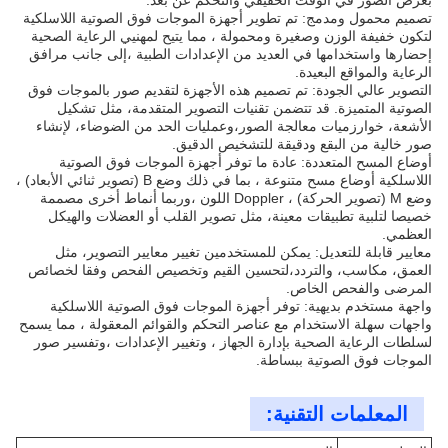
بعرض الصور في الوقت الحقيقي والتحكم عن بعد.
تصميم محمول ومدمج: تم تطوير أجهزة الموجات فوق الصوتية اللاسلكية
لتكون خفيفة الوزن وصغيرة ومحمولة ، مما يتيح لمهنيي الرعاية الصحية
إحضارها واستخدامها في العديد من الإعدادات الطبية ،إلى جانب مرافق
الرعاية والمواقع البعيدة.
التصوير عالي الجودة: تم تصميم هذه الأجهزة لتقديم صور بالموجات فوق
الصوتية المتميزة. قد تتضمن تقنيات التصوير المتقدمة، مثل تشكيل
الأشعة، خوارزميات معالجة الصور،وعمليات الحد من الضوضاء، لإنشاء
صور خالية من البقع ودقيقة للتشخيص الدقيق.
أوضاع المسح المتعددة: عادة ما توفر أجهزة الموجات فوق الصوتية
اللاسلكية أوضاع مسح متنوعة ، بما في ذلك وضع B (تصوير ثنائي الأبعاد) ،
وضع M (تصوير الحركة) ، Doppler اللون ،وربما أنماط أخرى مصممة
خصيصا لتلبية تطبيقات معينة، مثل تصوير القلب أو العضلات والهيكل
العظمي.
معايير قابلة للتعديل: يمكن للمستخدمين تغيير معايير التصوير، مثل
العمق، مكاسب، والتردد،لتحسين القيم وتخصيص الفحص وفقا لخصائص
المرضى والفحص الخاص.
واجهة مستخدم بديهية: توفر أجهزة الموجات فوق الصوتية اللاسلكية
واجهات سهلة الاستخدام مع عناصر التحكم والقوائم المعقولة ، مما يسمح
لسلطات الرعاية الصحية بإدارة الجهاز ، وتغيير الإعدادات ،وتفسير صور
الموجات فوق الصوتية ببساطة.
المعلمات التقنية: