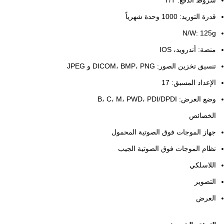
شروط الدفع: T/T
قدرة التوريد: 1000 وحدة شهرياً
N/W: 125g
منصة: أندرويد، IOS
تنسيق تخزين الصور: DICOM، BMP، PNG و JPEG
الإعداد المسبق: 17
وضع العرض: B، C، M، PWD، PDI/DPDI
الخصائص
جهاز الموجات فوق الصوتية المحمول
نظام الموجات فوق الصوتية الجيب
اللاسلكي
التصوير
العرض