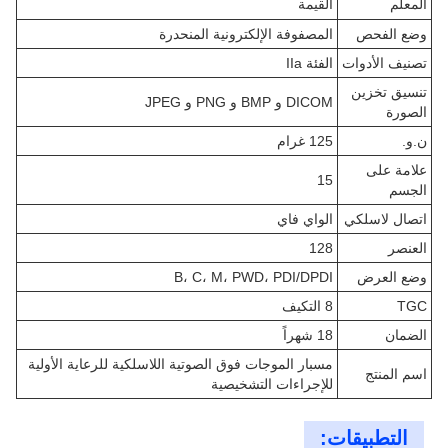
المعلم
القيمة
وضع الفحص
المصفوفة الإلكترونية المنحدرة
تصنيف الأدوات
الفئة IIa
تنسيق تخزين
DICOM و BMP و PNG و JPEG
الصورة
ن.و.
125 غرام
علامة على
15
الجسم
اتصال لاسلكي
الواي فاي
العنصر
128
وضع العرض
B، C، M، PWD، PDI/DPDI
TGC
8 التكيف
الضمان
18 شهراً
مسبار الموجات فوق الصوتية اللاسلكية للرعاية الأولية
اسم المنتج
للإجراءات التشخيصية
التطبيقات: