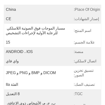
China
Place Of Origin:
إصدار الشهادات:
CE
مسبار الموجات فوق الصوتية اللاسلكي 
اسم المنتج:
للرعاية الأولية لإجراءات التشخيص
علامة الجسم:
15
منصة:
ANDROID ، IOS
اتصال لاسلكي:
واي فاي
تنسيق تخزين
DICOM و BMP و PNG و JPEG
الصور:
تصنيف الصك:
الفئة IIa
TGC:
8 التعديل
ب، ج، م، الأشخاص ذوي الإعاقة، 