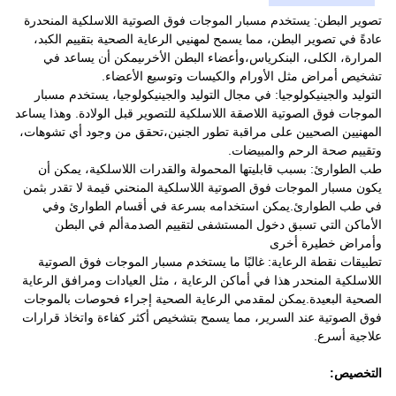
تصوير البطن: يستخدم مسبار الموجات فوق الصوتية اللاسلكية المنحدرة
عادةً في تصوير البطن، مما يسمح لمهنيي الرعاية الصحية بتقييم الكبد،
المرارة، الكلى، البنكرياس،وأعضاء البطن الأخرىيمكن أن يساعد في
تشخيص أمراض مثل الأورام والكيسات وتوسيع الأعضاء.
التوليد والجينيكولوجيا: في مجال التوليد والجينيكولوجيا، يستخدم مسبار
الموجات فوق الصوتية اللاصقة اللاسلكية للتصوير قبل الولادة. وهذا يساعد
المهنيين الصحيين على مراقبة تطور الجنين،تحقق من وجود أي تشوهات،
وتقييم صحة الرحم والمبيضات.
طب الطوارئ: بسبب قابليتها المحمولة والقدرات اللاسلكية، يمكن أن
يكون مسبار الموجات فوق الصوتية اللاسلكية المنحني قيمة لا تقدر بثمن
في طب الطوارئ.يمكن استخدامه بسرعة في أقسام الطوارئ وفي
الأماكن التي تسبق دخول المستشفى لتقييم الصدمةألم في البطن
وأمراض خطيرة أخرى
تطبيقات نقطة الرعاية: غالبًا ما يستخدم مسبار الموجات فوق الصوتية
اللاسلكية المنحدر هذا في أماكن الرعاية ، مثل العيادات ومرافق الرعاية
الصحية البعيدة.يمكن لمقدمي الرعاية الصحية إجراء فحوصات بالموجات
فوق الصوتية عند السرير، مما يسمح بتشخيص أكثر كفاءة واتخاذ قرارات
علاجية أسرع.
التخصيص: