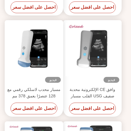
MSK الوعائي
ميجا هرتز 3000 مللي أمبير في
احصل على افضل سعر
احصل على افضل سعر
الساعة لهاتف Iphone
فيديو
فيديو
وافق CE الإلكترونية محدبة
مسبار محدب لاسلكي رقمي مع
صفيف USG القلب مسبار
128 عنصرًا بعمق 378 مم
الموجات فوق الصوتية لالروبوت
احصل على افضل سعر
احصل على افضل سعر