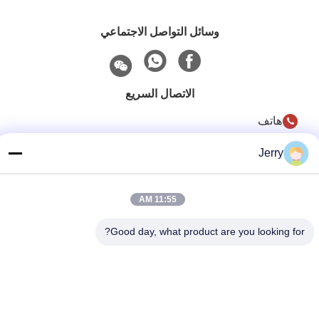
وسائل التواصل الاجتماعي
الاتصال السريع
هاتف
86-28-8883- 2969
Jerry
بريد إلكتروني
jerry@goleadmedical.com
11:55 AM
عنوان
Good day, what product are you looking for?
03/03/01 ، رقم 366 ، طريق شمال هوبان ، منطقة تيانفو الجديدة
، منطقة التجارة الحرة الصينية (سيتشوان) ، تشنغدو ، الصين.
سياسة الخصوصية
|
خريطة الموقع